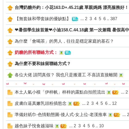
台灣奶糖外約：小花163.D+.45.21歲 單親媽媽 漂亮服務好！
【無套妹和帶套妹的優缺點】
...
2
3
4
5
6
..
387
灣
❤暑假學生妹首兼❤小迪158.C.44.18歲 第一次兼職 暑假高
為什麼「會喝茶」的男人，往往是穩定家庭的基石？
奶糖的所有聯絡方式：
為什麽不要和妹留聯絡方式？
各位大佬 請問真假？ 我也只是搬運工 不喜請直接離開
外
本土人氣小模「伊梓帆」梓梓的露點自拍照流出
...
2
皮膚白逼真嫩乳頭粉插慾念
...
2
3
4
5
6
..
12
準備好紙巾-色情動態圖-後人式-女上位-老漢推車
...
越色妹子悅食越滋味
...
2
3
4
5
6
..
10