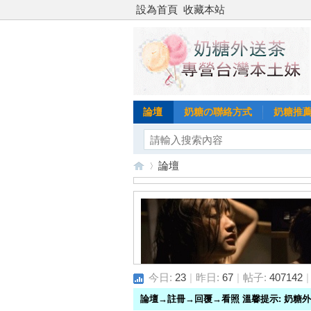
設為首頁
收藏本站
論壇
奶糖の聯絡方式
奶糖推薦
論壇
台
»
今日:
23
|
昨日:
67
|
帖子:
407142
|
論壇→註冊→回覆→看照 溫馨提示: 奶糖外送茶一律見面