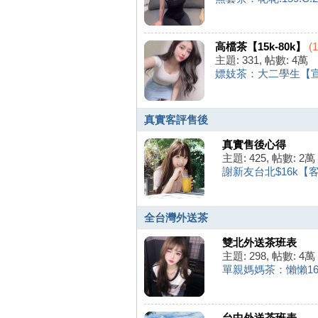
高檔茶【15k-80k】
(1
主題: 331
,
帖數:
4萬
嫖妓茶：大二學生【宣恩】1
真實客評售後
壇
真實售後心得
主題: 425
,
帖數:
2萬
謝新友台北$16k【客
全台灣外送茶
雙北外送茶班表
主題: 298
,
帖數:
4萬
單親媽媽茶：懶懶167.E.
｜
台中外送茶班表