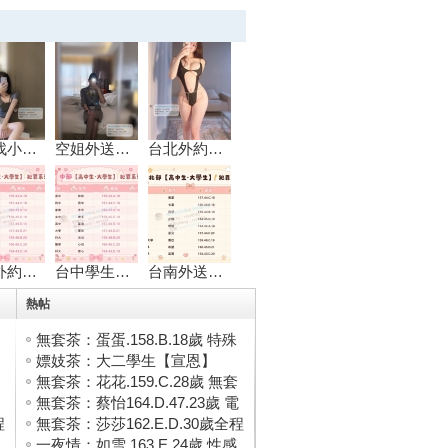
西屯找小姐：麗雅
空姐外送茶：林雪
台北外約：小雅16
新竹外約：小爽16
台中學生外約：悠
台南外送茶：琪琪
熱帖
無套茶：蛋蛋.158.B.18歲 特殊
服 ...
嫖妓茶：大二學生【宣恩】
166.C. ...
無套茶：花花.159.C.28歲 無套
人 ...
無套茶：蔡怡164.D.47.23歲 電
程
玩 ...
無套茶：莎莎162.E.D.30歲全程
無 ...
一夜情：如雪.163.E.24歲 性感