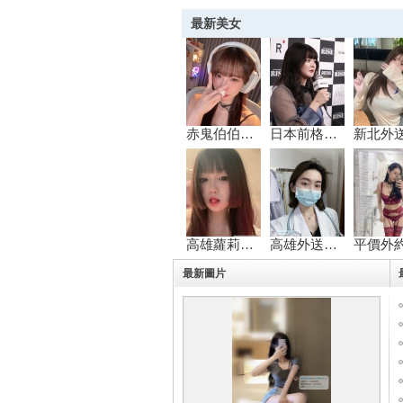
最新美女
灣
赤鬼伯伯淋浴後「
日本前格鬥選手 8
高雄蘿莉送茶：心
高雄外送茶推薦：
外
最新圖片