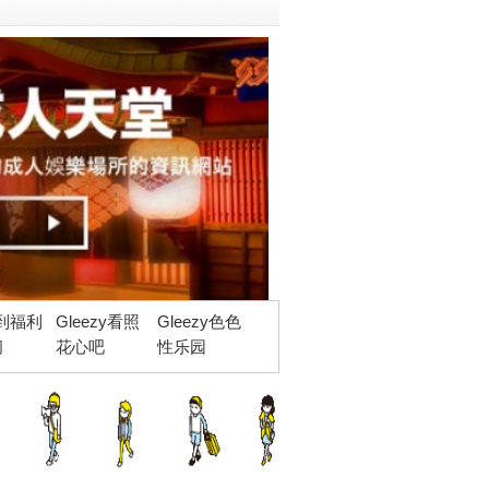
到福利
Gleezy看照
Gleezy色色
阁
花心吧
性乐园