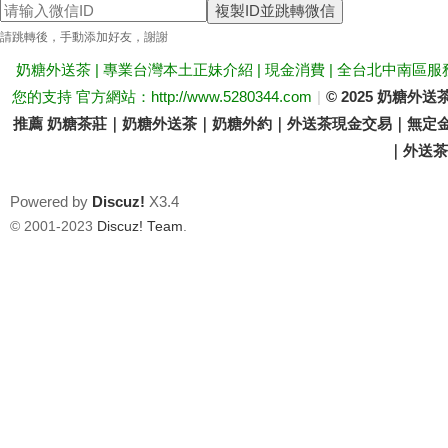
複製ID並跳轉微信
送
請跳轉後，手動添加好友，謝謝
奶糖外送茶 | 專業台灣本土正妹介紹 | 現金消費 | 全台北中南區服
您的支持 官方網站：http://www.5280344.com
|
© 2025 奶糖
推薦 奶糖茶莊｜奶糖外送茶｜奶糖外約｜外送茶現金交易｜無定金
｜外送茶價
Powered by
Discuz!
X3.4
茶
© 2001-2023
Discuz! Team
.
論