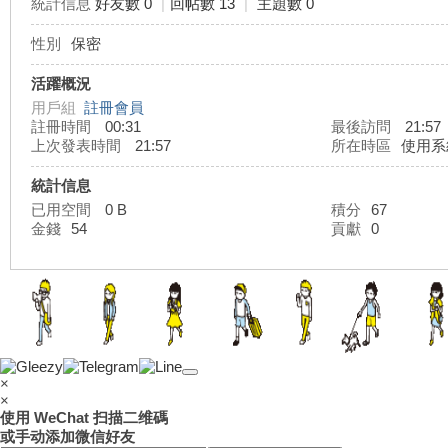
統計信息
好友數 0
|
回帖數 13
|
主題數 0
性別
保密
灣
活躍概況
用戶組
註冊會員
註冊時間
00:31
最後訪問
21:57
上次發表時間
21:57
所在時區
使用系
統計信息
已用空間
0 B
積分
67
金錢
54
貢獻
0
外
×
×
使用 WeChat 扫描二维碼
或手动添加微信好友