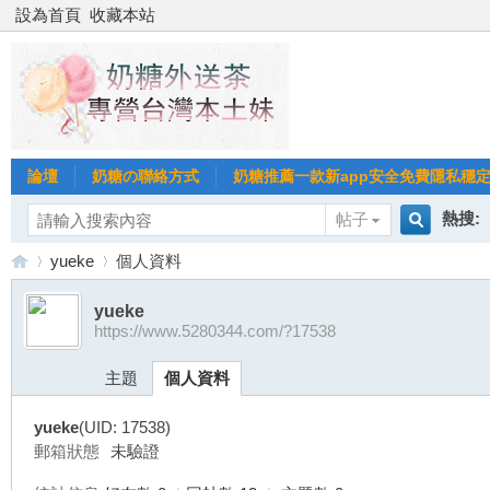
設為首頁
收藏本站
論壇
奶糖の聯絡方式
奶糖推薦一款新app安全免費隱私穩定Gl
熱搜:
帖子
搜
yueke
個人資料
台北
台灣
yueke
https://www.5280344.com/?17538
索
台
›
›
台中
主題
個人資料
yueke
(UID: 17538)
郵箱狀態
未驗證