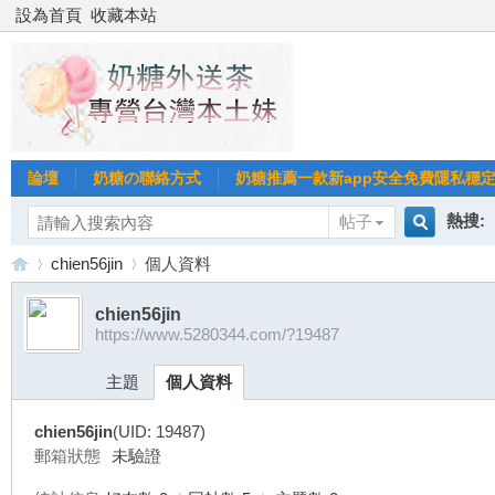
設為首頁
收藏本站
論壇
奶糖の聯絡方式
奶糖推薦一款新app安全免費隱私穩定Gl
熱搜:
帖子
搜
chien56jin
個人資料
台北
台灣
chien56jin
https://www.5280344.com/?19487
索
台
›
›
台中
主題
個人資料
chien56jin
(UID: 19487)
郵箱狀態
未驗證