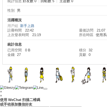
統計信息
好友數 0
|
回帖數 5
|
主題數 0
性別
男
灣
活躍概況
用戶組
新手上路
註冊時間
22:42
最後訪問
21:07
上次發表時間
21:19
所在時區
使用系
統計信息
已用空間
0 B
積分
32
金錢
27
貢獻
0
外
×
×
使用 WeChat 扫描二维碼
或手动添加微信好友