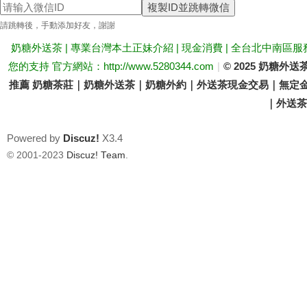
複製ID並跳轉微信
送
請跳轉後，手動添加好友，謝謝
奶糖外送茶 | 專業台灣本土正妹介紹 | 現金消費 | 全台北中南區服
您的支持 官方網站：http://www.5280344.com
|
© 2025 奶糖
推薦 奶糖茶莊｜奶糖外送茶｜奶糖外約｜外送茶現金交易｜無定金
｜外送茶價
Powered by
Discuz!
X3.4
茶
© 2001-2023
Discuz! Team
.
論