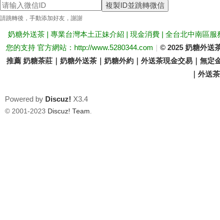
複製ID並跳轉微信
送
請跳轉後，手動添加好友，謝謝
奶糖外送茶 | 專業台灣本土正妹介紹 | 現金消費 | 全台北中南區服
您的支持 官方網站：http://www.5280344.com
|
© 2025 奶糖
推薦 奶糖茶莊｜奶糖外送茶｜奶糖外約｜外送茶現金交易｜無定金
｜外送茶價
Powered by
Discuz!
X3.4
茶
© 2001-2023
Discuz! Team
.
論