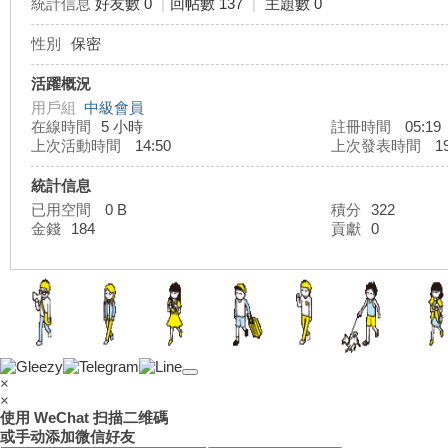
統計信息
好友數 0
|
回帖數 137
|
主題數 0
性別
保密
灣
活躍概況
用戶組
中級會員
在線時間
5 小時
註冊時間
05:19
上次活動時間
14:50
上次發表時間
19
統計信息
已用空間
0 B
積分
322
金錢
184
貢獻
0
外
×
×
使用 WeChat 扫描二维碼
或手动添加微信好友