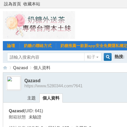
設為首頁
收藏本站
論壇
奶糖の聯絡方式
奶糖推薦一款新app安全免費隱私穩定Gl
熱搜:
帖子
搜
Qazasd
個人資料
台北
台灣
Qazasd
https://www.5280344.com/?641
索
台
›
›
台中
主題
個人資料
Qazasd
(UID: 641)
郵箱狀態
未驗證