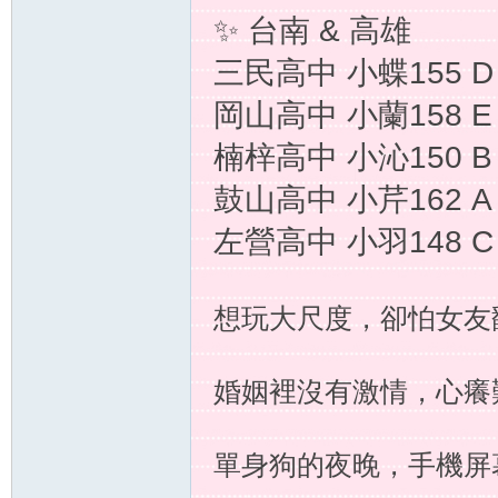
✨ 台南 & 高雄
三民高中 小蝶155 D
岡山高中 小蘭158 E
楠梓高中 小沁150 B
鼓山高中 小芹162 A
壇
左營高中 小羽148 C
想玩大尺度，卻怕女友
婚姻裡沒有激情，心癢
｜
單身狗的夜晚，手機屏