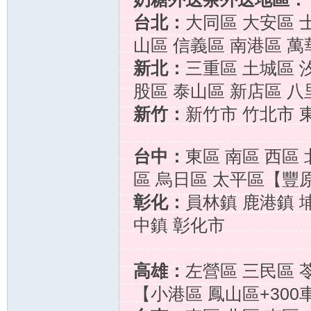
台北：
大同區 大安區 
茶
山區 信義區 南港區 萬
新北：
三重區 土城區 
股區 泰山區 新店區 
新竹：
新竹市 竹北市 
台中：
東區 南區 西區 
全
區 烏日區 太平區【豐原
彰化：
員林鎮 鹿港鎮 
中鎮 彰化市
高雄：
左營區 三民區 
【小港區 鳳山區+300
台