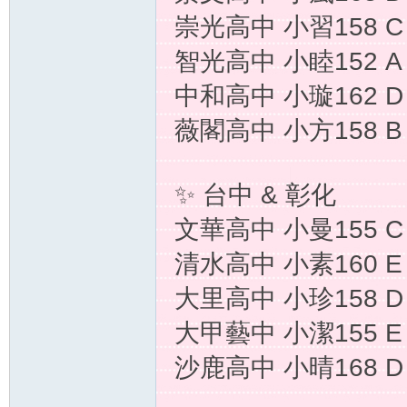
崇光高中 小習158 C
送
智光高中 小睦152 A
中和高中 小璇162 D
薇閣高中 小方158 B
✨ 台中 & 彰化
茶
文華高中 小曼155 C
清水高中 小素160 E
大里高中 小珍158 D
大甲藝中 小潔155 E
沙鹿高中 小晴168 D
論