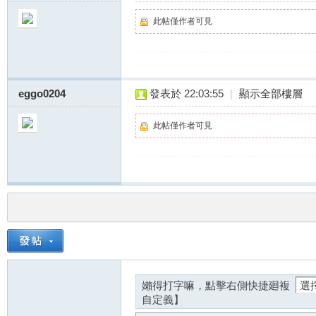
此帖僅作者可見
站
eggo0204
發表於 22:03:55
|
顯示全部樓層
此帖僅作者可見
嬾得打字嘛，點擊右側快捷廻複
自定義】