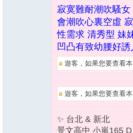
寂寞難耐潮吹騷女 
會潮吹心裏空虛 
灣
性需求 清秀型 妹
凹凸有致幼腰好誘
遊客，如果您要查看本
外
遊客，如果您要查看本
✨ 台北 & 新北
景文高中 小嵐165 D