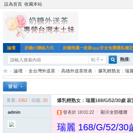
設為首頁
收藏本站
論壇
奶糖の聯絡方式
奶糖推薦一款新app安全免費隱私穩定Gl
熱搜:
帖子
搜
論壇
全台灣外送茶
高雄外送茶班表
爆乳輕熟女：瑞麗16
台北
台灣
索
台
»
›
›
›
台中
查看:
1062
|
回復:
20
爆乳輕熟女：瑞麗168/G/52/30歲
admin
發表於 18:01:22
|
顯示全部樓層
瑞麗 168/G/52/30