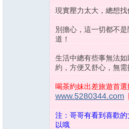
現實壓力太大，總想找
別擔心，這一切都不是
道！
奶
生活中總有些事無法如
約，方便又舒心，無需
喝茶約妹出差旅遊首選
www.5280344.com
糖
注：哥哥有看到喜歡的
以哦