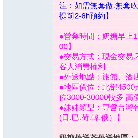
注：如需無套做.無套
提前2-6h預約】
外
●營業時間：奶糖早上10:
00】
●交易方式：現金交易.
客人消費權利
●外送地點：旅館、酒
●地區價位：北部4500起
送
位3000-30000較
●妹妹類型：專營台灣
(日.巴.荷.韓.俄）】
奶糖外送茶外送地區：