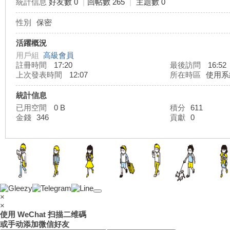
統計信息
好友數 0
|
回帖數 265
|
主題數 0
性別
保密
灣
活躍概況
用戶組
高級會員
註冊時間
17:20
最後訪問
16:52
上次發表時間
12:07
所在時區
使用系
統計信息
已用空間
0 B
積分
611
金錢
346
貢獻
0
外
×
×
使用 WeChat 扫描二维碼
或手动添加微信好友