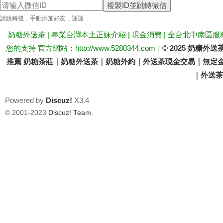
複製ID並跳轉微信
送
請跳轉後，手動添加好友，謝謝
奶糖外送茶 | 專業台灣本土正妹介紹 | 現金消費 | 全台北中南區服
您的支持 官方網站：http://www.5280344.com
|
© 2025 奶糖
推薦 奶糖茶莊｜奶糖外送茶｜奶糖外約｜外送茶現金交易｜無定金
｜外送茶價
Powered by
Discuz!
X3.4
茶
© 2001-2023
Discuz! Team
.
論