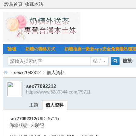
設為首頁
收藏本站
論壇
奶糖の聯絡方式
奶糖推薦一款新app安全免費隱私穩定Gl
熱搜:
帖子
搜
sex77092312
個人資料
台北
台灣
sex77092312
https://www.5280344.com/?9711
索
台
›
›
台中
主題
個人資料
sex77092312
(UID: 9711)
郵箱狀態
未驗證