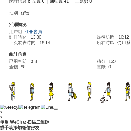
統計信息
好友數 0
|
回帖數 41
|
主題數 0
性別
保密
灣
活躍概況
用戶組
註冊會員
註冊時間
13:36
最後訪問
16:12
上次發表時間
16:14
所在時區
使用系
統計信息
已用空間
0 B
積分
139
金錢
98
貢獻
0
外
×
×
使用 WeChat 扫描二维碼
或手动添加微信好友