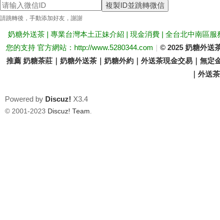
複製ID並跳轉微信
送
請跳轉後，手動添加好友，謝謝
奶糖外送茶 | 專業台灣本土正妹介紹 | 現金消費 | 全台北中南區服
您的支持 官方網站：http://www.5280344.com
|
© 2025 奶糖
推薦 奶糖茶莊｜奶糖外送茶｜奶糖外約｜外送茶現金交易｜無定金
｜外送茶價
Powered by
Discuz!
X3.4
茶
© 2001-2023
Discuz! Team
.
論