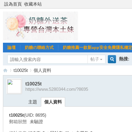
設為首頁
收藏本站
論壇
奶糖の聯絡方式
奶糖推薦一款新app安全免費隱私穩定Gl
熱搜:
帖子
搜
t10025t
個人資料
台北
台灣
t10025t
https://www.5280344.com/?8695
索
台
›
›
台中
主題
個人資料
t10025t
(UID: 8695)
郵箱狀態
未驗證