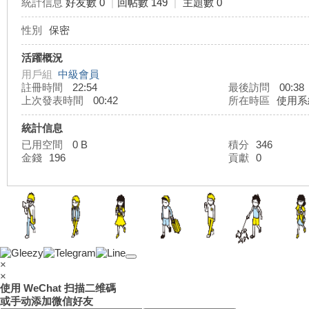
統計信息
好友數 0
|
回帖數 149
|
主題數 0
性別
保密
灣
活躍概況
用戶組
中級會員
註冊時間
22:54
最後訪問
00:38
上次發表時間
00:42
所在時區
使用系
統計信息
已用空間
0 B
積分
346
金錢
196
貢獻
0
外
×
×
使用 WeChat 扫描二维碼
或手动添加微信好友