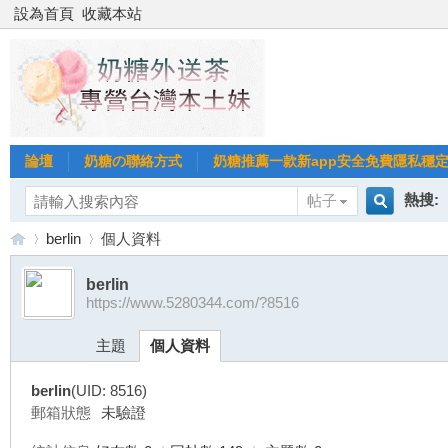
設為首頁
收藏本站
論壇
奶糖の聯絡方式
奶糖推薦一款新app安全免費隱私穩定Gl
熱搜:
帖子
搜
berlin
個人資料
台北
台灣
berlin
https://www.5280344.com/?8516
索
台
›
›
台中
主題
個人資料
berlin
(UID: 8516)
郵箱狀態
未驗證