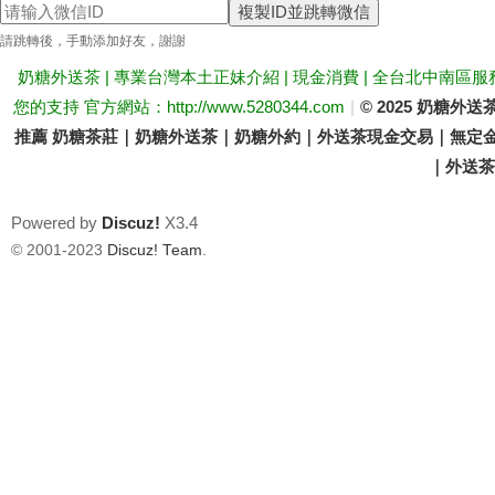
複製ID並跳轉微信
送
請跳轉後，手動添加好友，謝謝
奶糖外送茶 | 專業台灣本土正妹介紹 | 現金消費 | 全台北中南區服
您的支持 官方網站：http://www.5280344.com
|
© 2025 奶糖
推薦 奶糖茶莊｜奶糖外送茶｜奶糖外約｜外送茶現金交易｜無定金
｜外送茶價
Powered by
Discuz!
X3.4
茶
© 2001-2023
Discuz! Team
.
論