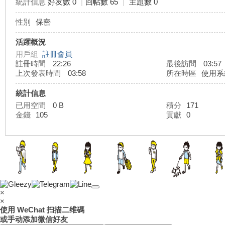
統計信息
好友數 0
|
回帖數 65
|
主題數 0
性別
保密
灣
活躍概況
用戶組
註冊會員
註冊時間
22:26
最後訪問
03:57
上次發表時間
03:58
所在時區
使用系
統計信息
已用空間
0 B
積分
171
金錢
105
貢獻
0
外
×
×
使用 WeChat 扫描二维碼
或手动添加微信好友