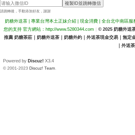
複製ID並跳轉微信
送
請跳轉後，手動添加好友，謝謝
奶糖外送茶 | 專業台灣本土正妹介紹 | 現金消費 | 全台北中南區服
您的支持 官方網站：http://www.5280344.com
|
© 2025 奶糖
推薦 奶糖茶莊｜奶糖外送茶｜奶糖外約｜外送茶現金交易｜無定金
｜外送茶價
Powered by
Discuz!
X3.4
茶
© 2001-2023
Discuz! Team
.
論