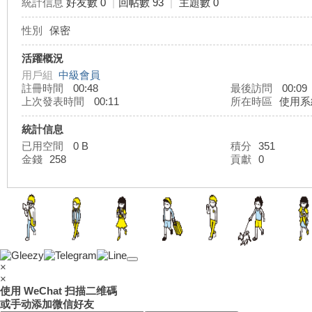
統計信息
好友數 0
|
回帖數 93
|
主題數 0
性別
保密
灣
活躍概況
用戶組
中級會員
註冊時間
00:48
最後訪問
00:09
上次發表時間
00:11
所在時區
使用系
統計信息
已用空間
0 B
積分
351
金錢
258
貢獻
0
外
×
×
使用 WeChat 扫描二维碼
或手动添加微信好友