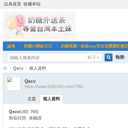
設為首頁
收藏本站
論壇
奶糖の聯絡方式
奶糖推薦一款新app安全免費隱私穩定Gl
熱搜:
帖子
搜
Qscv
個人資料
台北
台灣
Qscv
https://www.5280344.com/?765
索
台
›
›
台中
主題
個人資料
Qscv
(UID: 765)
郵箱狀態
未驗證