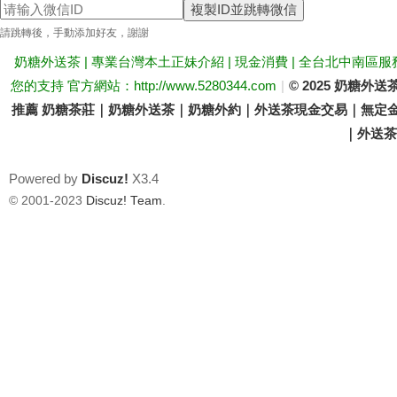
複製ID並跳轉微信
送
請跳轉後，手動添加好友，謝謝
奶糖外送茶 | 專業台灣本土正妹介紹 | 現金消費 | 全台北中南區服
您的支持 官方網站：http://www.5280344.com
|
© 2025 奶糖
推薦 奶糖茶莊｜奶糖外送茶｜奶糖外約｜外送茶現金交易｜無定金
｜外送茶價
Powered by
Discuz!
X3.4
茶
© 2001-2023
Discuz! Team
.
論