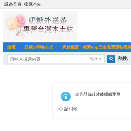
設為首頁
收藏本站
論壇
奶糖の聯絡方式
奶糖推薦一款新app安全免費隱私穩定Gl
熱搜:
帖子
搜
台北
台灣
索
請先登錄後才能繼續瀏覽
台中
請稍候...