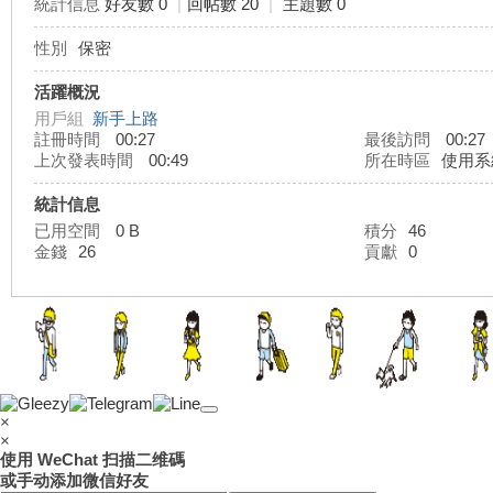
統計信息
好友數 0
|
回帖數 20
|
主題數 0
性別
保密
灣
活躍概況
用戶組
新手上路
註冊時間
00:27
最後訪問
00:27
上次發表時間
00:49
所在時區
使用系
統計信息
已用空間
0 B
積分
46
金錢
26
貢獻
0
外
×
×
使用 WeChat 扫描二维碼
或手动添加微信好友