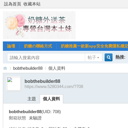
設為首頁
收藏本站
論壇
奶糖の聯絡方式
奶糖推薦一款新app安全免費隱私穩定Gl
熱搜:
帖子
搜
bobthebuilder88
個人資料
台北
台灣
bobthebuilder88
https://www.5280344.com/?708
索
台
›
›
台中
主題
個人資料
bobthebuilder88
(UID: 708)
郵箱狀態
未驗證