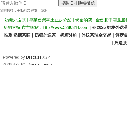
複製ID並跳轉微信
送
請跳轉後，手動添加好友，謝謝
奶糖外送茶 | 專業台灣本土正妹介紹 | 現金消費 | 全台北中南區服
您的支持 官方網站：http://www.5280344.com
|
© 2025 奶糖
推薦 奶糖茶莊｜奶糖外送茶｜奶糖外約｜外送茶現金交易｜無定金
｜外送茶價
Powered by
Discuz!
X3.4
茶
© 2001-2023
Discuz! Team
.
論