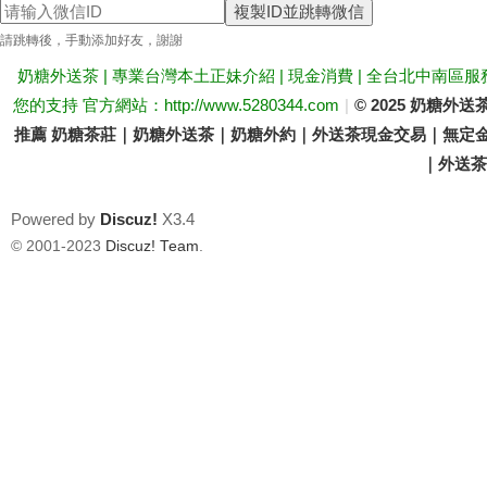
複製ID並跳轉微信
送
請跳轉後，手動添加好友，謝謝
奶糖外送茶 | 專業台灣本土正妹介紹 | 現金消費 | 全台北中南區服
您的支持 官方網站：http://www.5280344.com
|
© 2025 奶糖
推薦 奶糖茶莊｜奶糖外送茶｜奶糖外約｜外送茶現金交易｜無定金
｜外送茶價
Powered by
Discuz!
X3.4
茶
© 2001-2023
Discuz! Team
.
論