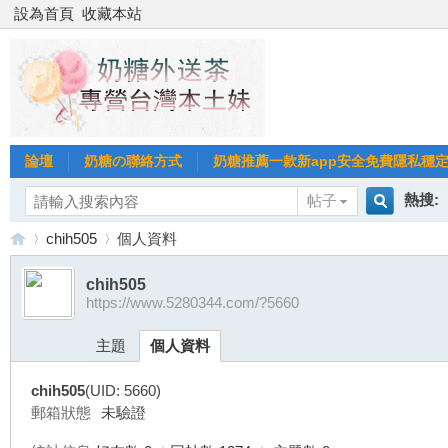
設為首頁
收藏本站
論壇
奶糖の聯絡方式
奶糖推薦一款新app安全免費隱私穩定Gl
熱搜:
帖子
搜
chih505
個人資料
台北
台灣
chih505
https://www.5280344.com/?5660
索
台
›
›
台中
主題
個人資料
chih505
(UID: 5660)
郵箱狀態
未驗證