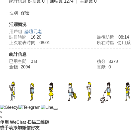
統計信息
好友數 0
|
回帖數 1274
|
主題數 0
性別
保密
灣
活躍概況
用戶組
論壇元老
註冊時間
16:20
最後訪問
08:14
上次發表時間
08:01
所在時區
使用系
統計信息
已用空間
0 B
積分
3379
金錢
2094
貢獻
0
外
×
×
使用 WeChat 扫描二维碼
或手动添加微信好友