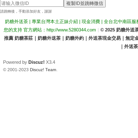
複製ID並跳轉微信
送
請跳轉後，手動添加好友，謝謝
奶糖外送茶 | 專業台灣本土正妹介紹 | 現金消費 | 全台北中南區服
您的支持 官方網站：http://www.5280344.com
|
© 2025 奶糖
推薦 奶糖茶莊｜奶糖外送茶｜奶糖外約｜外送茶現金交易｜無定金
｜外送茶價
Powered by
Discuz!
X3.4
茶
© 2001-2023
Discuz! Team
.
論