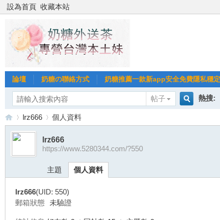
設為首頁
收藏本站
論壇
奶糖の聯絡方式
奶糖推薦一款新app安全免費隱私穩定Gl
熱搜:
帖子
搜
lrz666
個人資料
台北
台灣
lrz666
https://www.5280344.com/?550
索
台
›
›
台中
主題
個人資料
lrz666
(UID: 550)
郵箱狀態
未驗證