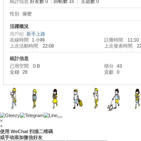
統計信息
好友數 0
|
回帖數 15
|
主題數 0
性別
保密
灣
活躍概況
用戶組
新手上路
在線時間
1 小時
註冊時間
11:10
上次活動時間
22:08
上次發表時間
22
統計信息
已用空間
0 B
積分
43
金錢
28
貢獻
0
外
×
×
使用 WeChat 扫描二维碼
或手动添加微信好友