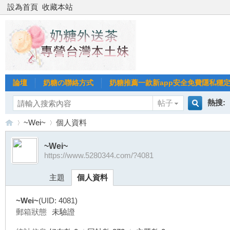
設為首頁
收藏本站
論壇
奶糖の聯絡方式
奶糖推薦一款新app安全免費隱私穩定Gl
熱搜:
帖子
搜
~Wei~
個人資料
台北
台灣
~Wei~
https://www.5280344.com/?4081
索
台
›
›
台中
主題
個人資料
~Wei~
(UID: 4081)
郵箱狀態
未驗證