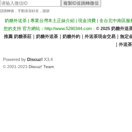
複製ID並跳轉微信
送
請跳轉後，手動添加好友，謝謝
奶糖外送茶 | 專業台灣本土正妹介紹 | 現金消費 | 全台北中南區服
您的支持 官方網站：http://www.5280344.com
|
© 2025 奶糖
推薦 奶糖茶莊｜奶糖外送茶｜奶糖外約｜外送茶現金交易｜無定金
｜外送茶價
Powered by
Discuz!
X3.4
茶
© 2001-2023
Discuz! Team
.
論