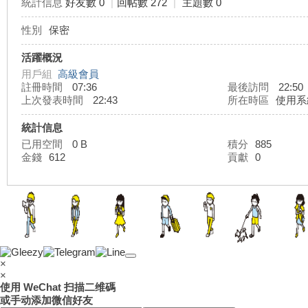
統計信息
好友數 0
|
回帖數 272
|
主題數 0
性別
保密
灣
活躍概況
用戶組
高級會員
註冊時間
07:36
最後訪問
22:50
上次發表時間
22:43
所在時區
使用系
統計信息
已用空間
0 B
積分
885
金錢
612
貢獻
0
外
×
×
使用 WeChat 扫描二维碼
或手动添加微信好友