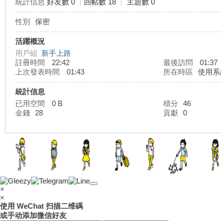
統計信息
好友數 0
|
回帖數 18
|
主題數 0
性別
保密
灣
活躍概況
用戶組
新手上路
註冊時間
22:42
最後訪問
01:37
上次發表時間
01:43
所在時區
使用系
統計信息
已用空間
0 B
積分
46
金錢
28
貢獻
0
外
×
×
使用 WeChat 扫描二维碼
或手动添加微信好友