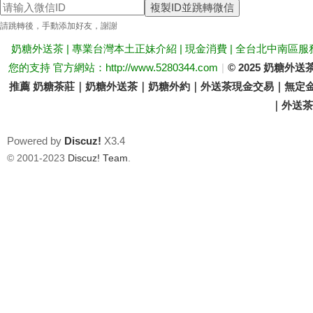
複製ID並跳轉微信
送
請跳轉後，手動添加好友，謝謝
奶糖外送茶 | 專業台灣本土正妹介紹 | 現金消費 | 全台北中南區服
您的支持 官方網站：http://www.5280344.com
|
© 2025 奶糖
推薦 奶糖茶莊｜奶糖外送茶｜奶糖外約｜外送茶現金交易｜無定金
｜外送茶價
Powered by
Discuz!
X3.4
茶
© 2001-2023
Discuz! Team
.
論