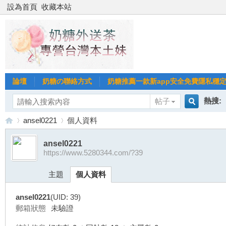
設為首頁
收藏本站
論壇
奶糖の聯絡方式
奶糖推薦一款新app安全免費隱私穩定Gl
熱搜:
帖子
搜
ansel0221
個人資料
台北
台灣
ansel0221
https://www.5280344.com/?39
索
台
›
›
台中
主題
個人資料
ansel0221
(UID: 39)
郵箱狀態
未驗證