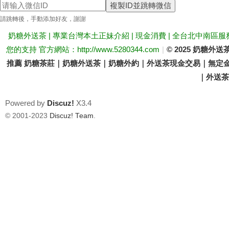
複製ID並跳轉微信
送
請跳轉後，手動添加好友，謝謝
奶糖外送茶 | 專業台灣本土正妹介紹 | 現金消費 | 全台北中南區服
您的支持 官方網站：http://www.5280344.com
|
© 2025 奶糖
推薦 奶糖茶莊｜奶糖外送茶｜奶糖外約｜外送茶現金交易｜無定金
｜外送茶價
Powered by
Discuz!
X3.4
茶
© 2001-2023
Discuz! Team
.
論