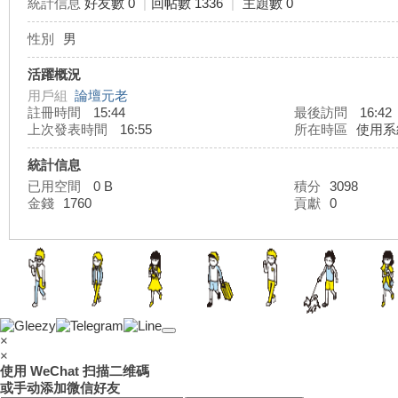
統計信息
好友數 0
|
回帖數 1336
|
主題數 0
性別
男
灣
活躍概況
用戶組
論壇元老
註冊時間
15:44
最後訪問
16:42
上次發表時間
16:55
所在時區
使用系
統計信息
已用空間
0 B
積分
3098
金錢
1760
貢獻
0
外
×
×
使用 WeChat 扫描二维碼
或手动添加微信好友