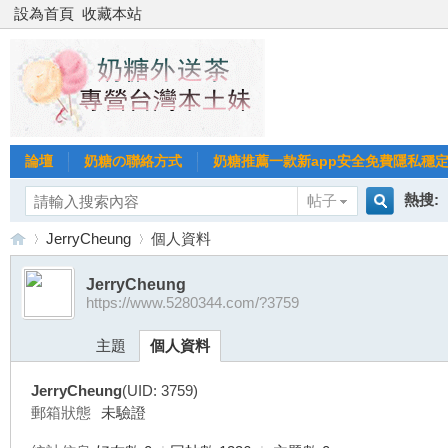
設為首頁
收藏本站
論壇
奶糖の聯絡方式
奶糖推薦一款新app安全免費隱私穩定Gl
熱搜:
帖子
搜
JerryCheung
個人資料
台北
台灣
JerryCheung
https://www.5280344.com/?3759
索
台
›
›
台中
主題
個人資料
JerryCheung
(UID: 3759)
郵箱狀態
未驗證