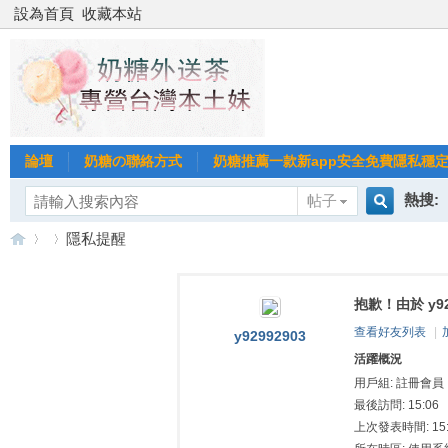
設為首頁
收藏本站
論壇
奶糖の聯絡方式
奶糖推薦一款新app安全免費隱私穩定Gl
熱搜:
帖子
搜
隱私提醒
台北
台灣
抱歉！由於 y9
索
台
›
›
台中
查看好友列表
|
y92992903
活躍概況
用戶組:
註冊會員
最後訪問: 15:06
上次發表時間: 15: