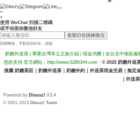
送
×
×
使用 WeChat 扫描二维碼
或手动添加微信好友
複製ID並跳轉微信
請跳轉後，手動添加好友，謝謝
奶糖外送茶 | 專業台灣本土正妹介紹 | 現金消費 | 全台北中南區服
您的支持 官方網站：http://www.5280344.com
|
© 2025 奶糖
推薦 奶糖茶莊｜奶糖外送茶｜奶糖外約｜外送茶現金交易｜無定金
茶
｜外送茶價
Powered by
Discuz!
X3.4
© 2001-2023
Discuz! Team
.
論