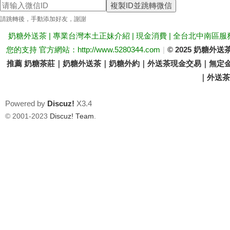
複製ID並跳轉微信
送
請跳轉後，手動添加好友，謝謝
奶糖外送茶 | 專業台灣本土正妹介紹 | 現金消費 | 全台北中南區服
您的支持 官方網站：http://www.5280344.com
|
© 2025 奶糖
推薦 奶糖茶莊｜奶糖外送茶｜奶糖外約｜外送茶現金交易｜無定金
｜外送茶價
Powered by
Discuz!
X3.4
茶
© 2001-2023
Discuz! Team
.
論