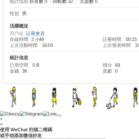
統計信息
好友數 0
|
回帖數 32
|
主題數 0
性別
男
灣
活躍概況
用戶組
註冊會員
在線時間
2 小時
註冊時間
00:15
上次活動時間
16:03
上次發表時間
16
統計信息
已用空間
0 B
積分
68
金錢
36
貢獻
0
外
×
×
使用 WeChat 扫描二维碼
或手动添加微信好友