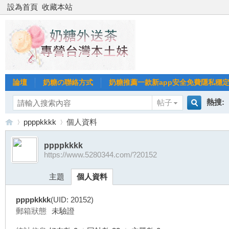
設為首頁
收藏本站
論壇
奶糖の聯絡方式
奶糖推薦一款新app安全免費隱私穩定Gl
熱搜:
帖子
搜
ppppkkkk
個人資料
台北
台灣
ppppkkkk
https://www.5280344.com/?20152
索
台
›
›
台中
主題
個人資料
ppppkkkk
(UID: 20152)
郵箱狀態
未驗證