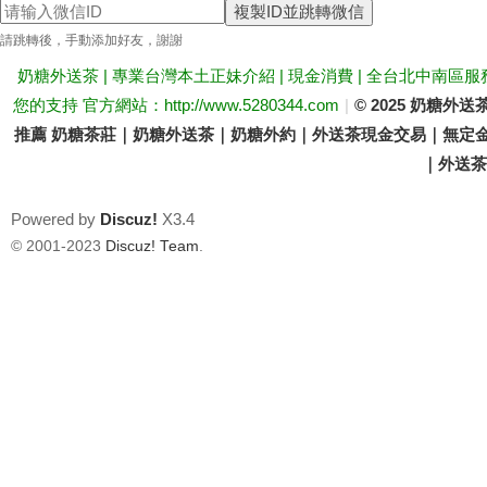
複製ID並跳轉微信
送
請跳轉後，手動添加好友，謝謝
奶糖外送茶 | 專業台灣本土正妹介紹 | 現金消費 | 全台北中南區服
您的支持 官方網站：http://www.5280344.com
|
© 2025 奶糖
推薦 奶糖茶莊｜奶糖外送茶｜奶糖外約｜外送茶現金交易｜無定金
｜外送茶價
Powered by
Discuz!
X3.4
茶
© 2001-2023
Discuz! Team
.
論