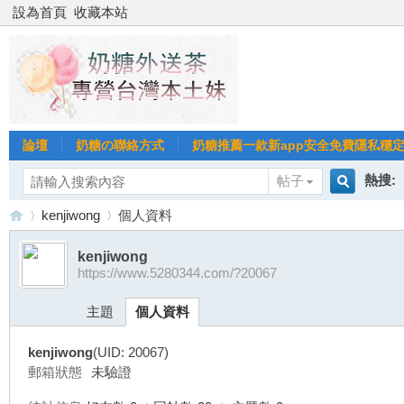
設為首頁
收藏本站
論壇
奶糖の聯絡方式
奶糖推薦一款新app安全免費隱私穩定Gl
熱搜:
帖子
搜
kenjiwong
個人資料
台北
台灣
kenjiwong
https://www.5280344.com/?20067
索
台
›
›
台中
主題
個人資料
kenjiwong
(UID: 20067)
郵箱狀態
未驗證