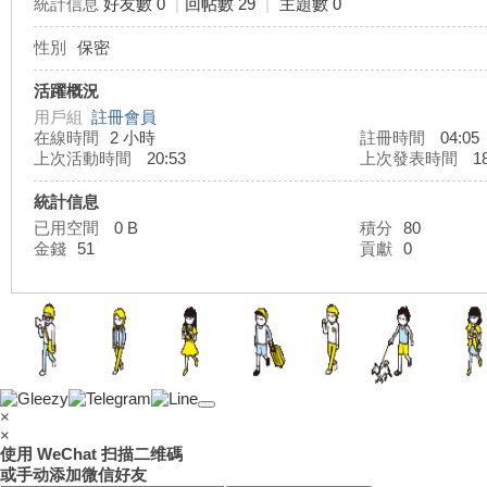
統計信息
好友數 0
|
回帖數 29
|
主題數 0
性別
保密
灣
活躍概況
用戶組
註冊會員
在線時間
2 小時
註冊時間
04:05
上次活動時間
20:53
上次發表時間
18
統計信息
已用空間
0 B
積分
80
金錢
51
貢獻
0
外
×
×
使用 WeChat 扫描二维碼
或手动添加微信好友