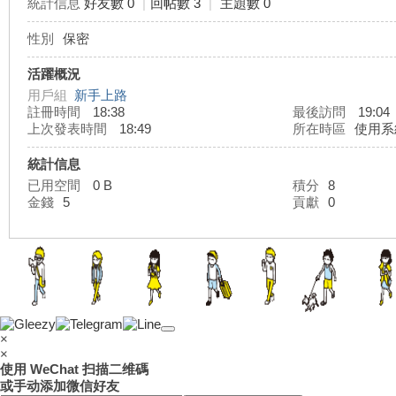
統計信息
好友數 0
|
回帖數 3
|
主題數 0
性別
保密
灣
活躍概況
用戶組
新手上路
註冊時間
18:38
最後訪問
19:04
上次發表時間
18:49
所在時區
使用系
統計信息
已用空間
0 B
積分
8
金錢
5
貢獻
0
外
×
×
使用 WeChat 扫描二维碼
或手动添加微信好友