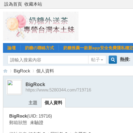
設為首頁
收藏本站
論壇
奶糖の聯絡方式
奶糖推薦一款新app安全免費隱私穩定Gl
熱搜:
帖子
搜
BigRock
個人資料
台北
台灣
BigRock
https://www.5280344.com/?19716
索
台
›
›
台中
主題
個人資料
BigRock
(UID: 19716)
郵箱狀態
未驗證