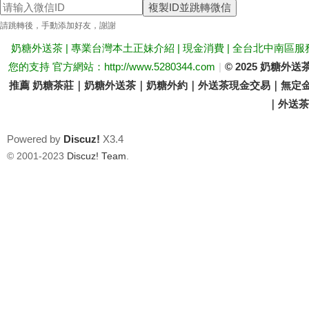
複製ID並跳轉微信
送
請跳轉後，手動添加好友，謝謝
奶糖外送茶 | 專業台灣本土正妹介紹 | 現金消費 | 全台北中南區服
您的支持 官方網站：http://www.5280344.com
|
© 2025 奶糖
推薦 奶糖茶莊｜奶糖外送茶｜奶糖外約｜外送茶現金交易｜無定金
｜外送茶價
Powered by
Discuz!
X3.4
茶
© 2001-2023
Discuz! Team
.
論