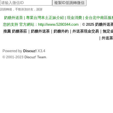
複製ID並跳轉微信
送
請跳轉後，手動添加好友，謝謝
奶糖外送茶 | 專業台灣本土正妹介紹 | 現金消費 | 全台北中南區服
您的支持 官方網站：http://www.5280344.com
|
© 2025 奶糖
推薦 奶糖茶莊｜奶糖外送茶｜奶糖外約｜外送茶現金交易｜無定金
｜外送茶價
Powered by
Discuz!
X3.4
茶
© 2001-2023
Discuz! Team
.
論