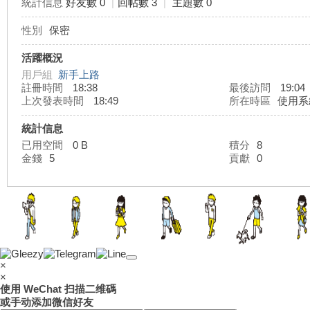
統計信息
好友數 0
|
回帖數 3
|
主題數 0
性別
保密
灣
活躍概況
用戶組
新手上路
註冊時間
18:38
最後訪問
19:04
上次發表時間
18:49
所在時區
使用系
統計信息
已用空間
0 B
積分
8
金錢
5
貢獻
0
外
×
×
使用 WeChat 扫描二维碼
或手动添加微信好友