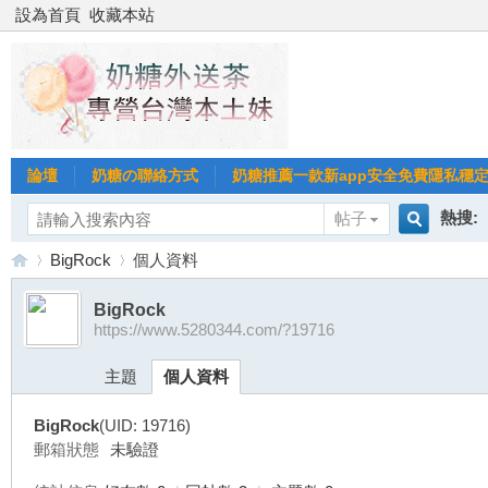
設為首頁
收藏本站
論壇
奶糖の聯絡方式
奶糖推薦一款新app安全免費隱私穩定Gl
熱搜:
帖子
搜
BigRock
個人資料
台北
台灣
BigRock
https://www.5280344.com/?19716
索
台
›
›
台中
主題
個人資料
BigRock
(UID: 19716)
郵箱狀態
未驗證