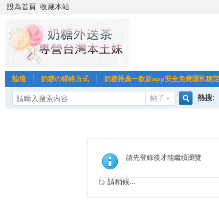
設為首頁
收藏本站
論壇
奶糖の聯絡方式
奶糖推薦一款新app安全免費隱私穩定Gl
熱搜:
帖子
搜
台北
台灣
索
請先登錄後才能繼續瀏覽
台中
請稍候...