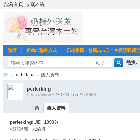
設為首頁
收藏本站
論壇
奶糖の聯絡方式
奶糖推薦一款新app安全免費隱私穩定Gl
熱搜:
帖子
搜
perlerking
個人資料
台北
台灣
perlerking
https://www.5280344.com/?18983
索
台
›
›
台中
主題
個人資料
perlerking
(UID: 18983)
郵箱狀態
未驗證