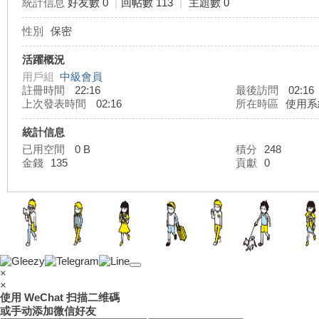
統計信息
好友數 0
|
回帖數 113
|
主題數 0
性別
保密
灣
活躍概況
用戶組
中級會員
註冊時間
22:16
最後訪問
02:16
上次發表時間
02:16
所在時區
使用系
統計信息
已用空間
0 B
積分
248
金錢
135
貢獻
0
外
×
×
使用 WeChat 扫描二维碼
或手动添加微信好友