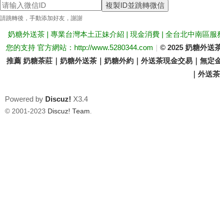
複製ID並跳轉微信
送
請跳轉後，手動添加好友，謝謝
奶糖外送茶 | 專業台灣本土正妹介紹 | 現金消費 | 全台北中南區服
您的支持 官方網站：http://www.5280344.com
|
© 2025 奶糖
推薦 奶糖茶莊｜奶糖外送茶｜奶糖外約｜外送茶現金交易｜無定金
｜外送茶價
Powered by
Discuz!
X3.4
茶
© 2001-2023
Discuz! Team
.
論