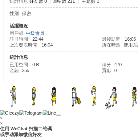
統計信息
好友數 0
|
回帖數 211
|
主題數 0
性別
保密
灣
活躍概況
用戶組
中級會員
註冊時間
22:44
最後訪問
16:06
上次發表時間
16:04
所在時區
使用系
統計信息
已用空間
0 B
積分
470
金錢
259
貢獻
0
外
×
×
使用 WeChat 扫描二维碼
或手动添加微信好友