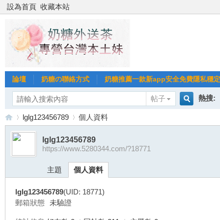
設為首頁
收藏本站
論壇
奶糖の聯絡方式
奶糖推薦一款新app安全免費隱私穩定Gl
熱搜:
帖子
搜
lglg123456789
個人資料
台北
台灣
lglg123456789
https://www.5280344.com/?18771
索
台
›
›
台中
主題
個人資料
lglg123456789
(UID: 18771)
郵箱狀態
未驗證