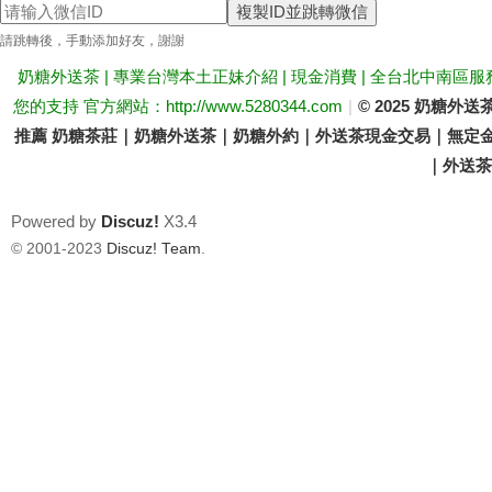
複製ID並跳轉微信
送
請跳轉後，手動添加好友，謝謝
奶糖外送茶 | 專業台灣本土正妹介紹 | 現金消費 | 全台北中南區服
您的支持 官方網站：http://www.5280344.com
|
© 2025 奶糖
推薦 奶糖茶莊｜奶糖外送茶｜奶糖外約｜外送茶現金交易｜無定金
｜外送茶價
Powered by
Discuz!
X3.4
茶
© 2001-2023
Discuz! Team
.
論