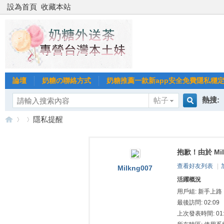
設為首頁
收藏本站
論壇
奶糖の聯絡方式
奶糖推薦一款新app安全免費隱私穩定Gl
熱搜:
帖子
搜
隱私提醒
台北
台灣
抱歉！由於 Mi
索
台
›
›
台中
查看好友列表
|
Milkng007
活躍概況
用戶組:
新手上路
最後訪問: 02:09
上次發表時間: 01: