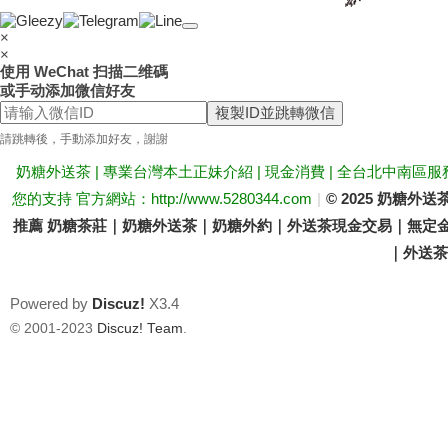
送
×
×
使用 WeChat 扫描二维碼
或手动添加微信好友
複製ID並跳轉微信
請跳轉後，手動添加好友，謝謝
奶糖外送茶 | 專業台灣本土正妹介紹 | 現金消費 | 全台北中南區服
您的支持 官方網站：http://www.5280344.com
|
© 2025 奶糖
推薦 奶糖茶莊｜奶糖外送茶｜奶糖外約｜外送茶現金交易｜無定金
茶
｜外送茶價
Powered by
Discuz!
X3.4
© 2001-2023
Discuz! Team
.
論