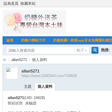
設為首頁
收藏本站
論壇
奶糖の聯絡方式
奶糖推薦一款新app安全免費隱私穩定Gl
熱搜:
帖子
搜
allan5271
個人資料
台北
台灣
allan5271
https://www.5280344.com/?16828
索
台
›
›
台中
主題
個人資料
allan5271
(UID: 16828)
郵箱狀態
未驗證