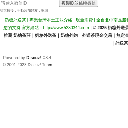
複製ID並跳轉微信
送
請跳轉後，手動添加好友，謝謝
奶糖外送茶 | 專業台灣本土正妹介紹 | 現金消費 | 全台北中南區服
您的支持 官方網站：http://www.5280344.com
|
© 2025 奶糖
推薦 奶糖茶莊｜奶糖外送茶｜奶糖外約｜外送茶現金交易｜無定金
｜外送茶價
Powered by
Discuz!
X3.4
茶
© 2001-2023
Discuz! Team
.
論