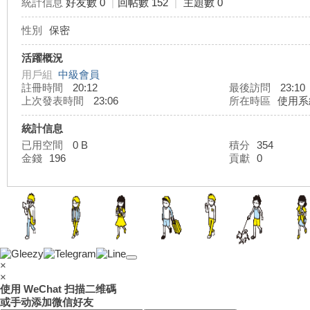
統計信息
好友數 0
|
回帖數 152
|
主題數 0
性別
保密
灣
活躍概況
用戶組
中級會員
註冊時間
20:12
最後訪問
23:10
上次發表時間
23:06
所在時區
使用系
統計信息
已用空間
0 B
積分
354
金錢
196
貢獻
0
外
×
×
使用 WeChat 扫描二维碼
或手动添加微信好友