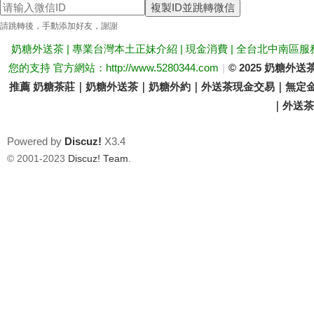
複製ID並跳轉微信
送
請跳轉後，手動添加好友，謝謝
奶糖外送茶 | 專業台灣本土正妹介紹 | 現金消費 | 全台北中南區服
您的支持 官方網站：http://www.5280344.com
|
© 2025 奶糖
推薦 奶糖茶莊｜奶糖外送茶｜奶糖外約｜外送茶現金交易｜無定金
｜外送茶價
Powered by
Discuz!
X3.4
茶
© 2001-2023
Discuz! Team
.
論