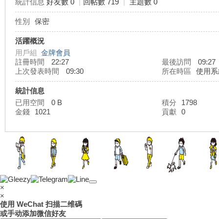
統計信息
好友數 0
|
回帖數 719
|
主題數 0
性別
保密
灣
活躍概況
用戶組
金牌會員
註冊時間
22:27
最後訪問
09:27
上次發表時間
09:30
所在時區
使用系
統計信息
已用空間
0 B
積分
1798
金錢
1021
貢獻
0
外
×
×
使用 WeChat 扫描二维碼
或手动添加微信好友