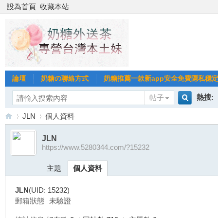
設為首頁
收藏本站
論壇
奶糖の聯絡方式
奶糖推薦一款新app安全免費隱私穩定Gl
熱搜:
帖子
搜
JLN
個人資料
台北
台灣
JLN
https://www.5280344.com/?15232
索
台
›
›
台中
主題
個人資料
JLN
(UID: 15232)
郵箱狀態
未驗證