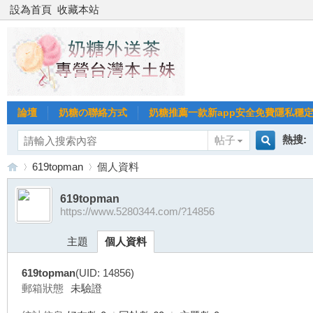
設為首頁
收藏本站
論壇
奶糖の聯絡方式
奶糖推薦一款新app安全免費隱私穩定Gl
熱搜:
帖子
搜
619topman
個人資料
台北
台灣
619topman
https://www.5280344.com/?14856
索
台
›
›
台中
主題
個人資料
619topman
(UID: 14856)
郵箱狀態
未驗證