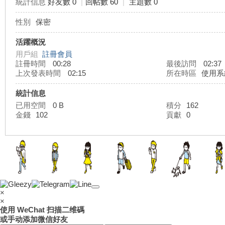
統計信息
好友數 0
|
回帖數 60
|
主題數 0
性別
保密
灣
活躍概況
用戶組
註冊會員
註冊時間
00:28
最後訪問
02:37
上次發表時間
02:15
所在時區
使用系
統計信息
已用空間
0 B
積分
162
金錢
102
貢獻
0
外
×
×
使用 WeChat 扫描二维碼
或手动添加微信好友