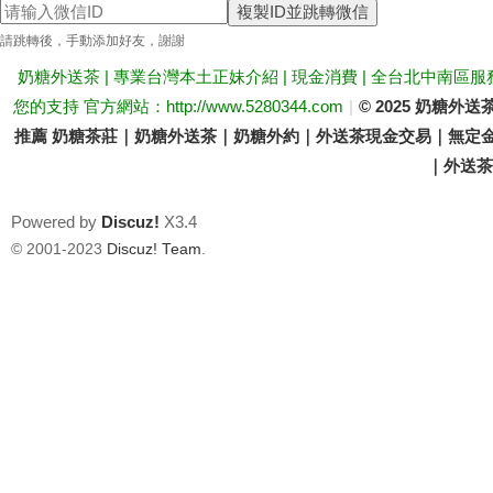
複製ID並跳轉微信
送
請跳轉後，手動添加好友，謝謝
奶糖外送茶 | 專業台灣本土正妹介紹 | 現金消費 | 全台北中南區服
您的支持 官方網站：http://www.5280344.com
|
© 2025 奶糖
推薦 奶糖茶莊｜奶糖外送茶｜奶糖外約｜外送茶現金交易｜無定金
｜外送茶價
Powered by
Discuz!
X3.4
茶
© 2001-2023
Discuz! Team
.
論