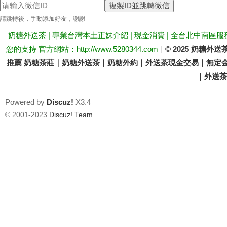
複製ID並跳轉微信
送
請跳轉後，手動添加好友，謝謝
奶糖外送茶 | 專業台灣本土正妹介紹 | 現金消費 | 全台北中南區服
您的支持 官方網站：http://www.5280344.com
|
© 2025 奶糖
推薦 奶糖茶莊｜奶糖外送茶｜奶糖外約｜外送茶現金交易｜無定金
｜外送茶價
Powered by
Discuz!
X3.4
茶
© 2001-2023
Discuz! Team
.
論