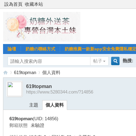
設為首頁
收藏本站
論壇
奶糖の聯絡方式
奶糖推薦一款新app安全免費隱私穩定Gl
熱搜:
帖子
搜
619topman
個人資料
台北
台灣
619topman
https://www.5280344.com/?14856
索
台
›
›
台中
主題
個人資料
619topman
(UID: 14856)
郵箱狀態
未驗證