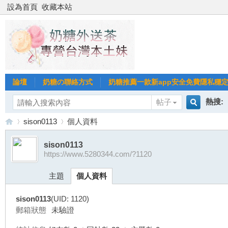
設為首頁
收藏本站
論壇
奶糖の聯絡方式
奶糖推薦一款新app安全免費隱私穩定Gl
熱搜:
帖子
搜
sison0113
個人資料
台北
台灣
sison0113
https://www.5280344.com/?1120
索
台
›
›
台中
主題
個人資料
sison0113
(UID: 1120)
郵箱狀態
未驗證