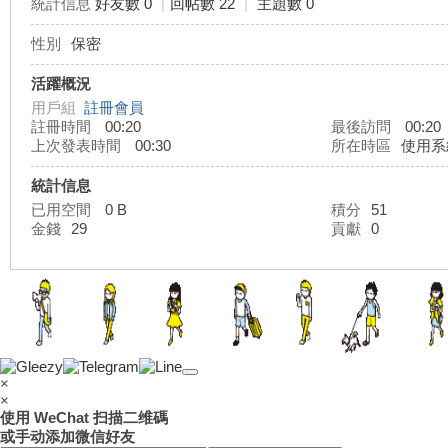
統計信息
好友數 0
|
回帖數 22
|
主題數 0
性別
保密
灣
活躍概況
用戶組
註冊會員
註冊時間
00:20
最後訪問
00:20
上次發表時間
00:30
所在時區
使用系
統計信息
已用空間
0 B
積分
51
金錢
29
貢獻
0
外
×
×
使用 WeChat 扫描二维碼
或手动添加微信好友