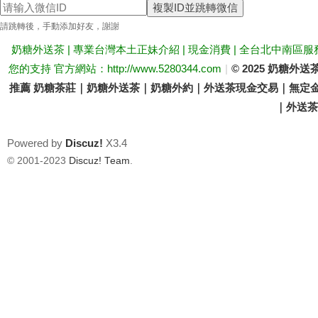
複製ID並跳轉微信
送
請跳轉後，手動添加好友，謝謝
奶糖外送茶 | 專業台灣本土正妹介紹 | 現金消費 | 全台北中南區服
您的支持 官方網站：http://www.5280344.com
|
© 2025 奶糖
推薦 奶糖茶莊｜奶糖外送茶｜奶糖外約｜外送茶現金交易｜無定金
｜外送茶價
Powered by
Discuz!
X3.4
茶
© 2001-2023
Discuz! Team
.
論