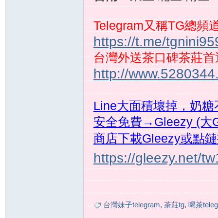
Telegram又稱TG總
https://t.me/tgnini9
推
台灣外送茶口碑茶莊首
http://www.5280344
Line大面積壞掉，奶
安全免費→Gleezy (大
商店下載Gleezy或點
薦
https://gleezy.net/t
台灣妹子telegram
,
茶莊tg
,
喝茶teleg