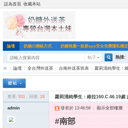
設為首頁
收藏本站
論壇
奶糖の聯絡方式
奶糖推薦一款新app安全免費隱私穩定Gl
熱搜:
帖子
搜
論壇
全台灣外送茶
台南外送茶班表
蘿莉清純學生：維拉16
台北
台灣
索
台
»
›
›
›
台中
查看:
931
|
回復:
18
蘿莉清純學生：維拉160.C.46.19歲
admin
發表於 13:46:58
|
顯示全部樓層
#南部