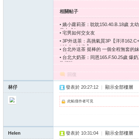
相關帖子
站
•
嬌小蘿莉茶：眈眈150.40.B.18歲 
是未成年
•
宅男如何交女友
•
3P外送茶：高挑氣質3P【洋洋162.C+
163.C+.26歲 】
•
台北外送茶 挺棒的 一個全程無套的妹紙
口交
•
台北大奶茶：同恩165.F.50.25歲 
慾極強...
回復
林仔
發表於 20:27:12
|
顯示全部樓層
此帖僅作者可見
Helen
發表於 10:31:04
|
顯示全部樓層