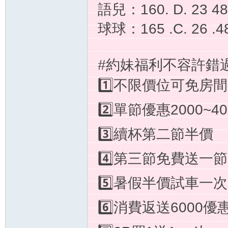
語兒：160. D. 23 
球球：165 .C. 26 
#約妹福利不容許錯
奶
1️⃣不限價位可免房
2️⃣單節優惠2000~40
3️⃣續杯第二節半價
4️⃣第三節免費送一節
糖
5️⃣暑假半價試車一次
6️⃣消費返送6000優