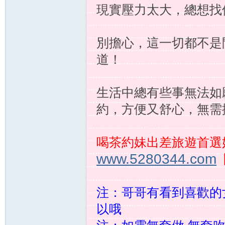
現實壓力太大，總想找
茶
別擔心，這一切都不是
道！
生活中總有些事無法如
約，方便又舒心，無需
全
喝茶約妹出差旅遊首選
www.5280344.com
注：哥哥有看到喜歡的
以哦
台