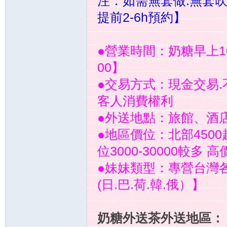
注：如需無套做.無套
提前2-6h預約】
●營業時間：奶糖早上10:
00】
●交易方式：現金交易.
約
客人消費權利
●外送地點：旅館、酒
●地區價位：北部4500起
位3000-30000較
●妹妹類型：專營台灣
(日.巴.荷.韓.俄）】
妹
奶糖外送茶外送地區：