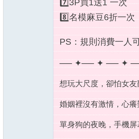
7️⃣3P買1送1 一次
8️⃣名模麻豆6折一次
外
PS：規則消費一人
── ✦── ✦ ── ✦ ─
想玩大尺度，卻怕女友
送
婚姻裡沒有激情，心癢
單身狗的夜晚，手機屏