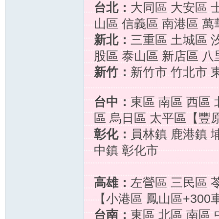
台北：
大同區 大安區 
山區 信義區 南港區 萬
新北：
三重區 土城區 
股區 泰山區 新店區 
茶
新竹：
新竹市 竹北市 
台中：
東區 南區 西區 
區 烏日區 太平區【豐原
彰化：
員林鎮 鹿港鎮 
中鎮 彰化市
訊
高雄：
左營區 三民區 
【小港區 鳳山區+300
台南：
東區 北區 南區