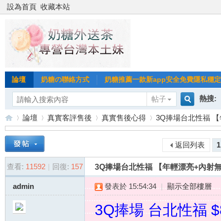
設為首頁
收藏本站
論壇
奶糖の聯絡方式
奶糖推薦一款新app安全免費隱私穩定Gl
熱搜:
帖子
搜
論壇
真實客評售後
真實售後心得
3Q捧場台北性福 【
台北
台灣
返回列表
1
索
台
»
›
›
›
台中
查看:
11592
|
回復:
157
3Q捧場台北性福 【年輕漂亮+內射
admin
發表於 15:54:34
|
顯示全部樓層
3Q捧場 台北性福 $