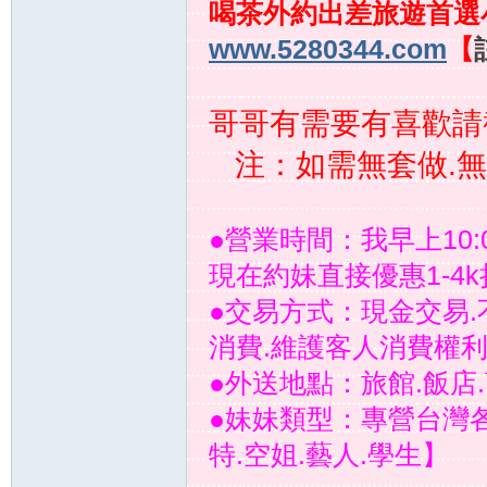
喝茶外約出差旅遊首選
www.5280344.com
【
哥哥有需要有喜歡請
注：如需無套做.無
約
●營業時間：我早上10:0
現在約妹直接優惠1-4
●交易方式：現金交易.
消費.維護客人消費權
●外送地點：旅館.飯店
●妹妹類型：專營台灣各
妹
特.空姐.藝人.學生】