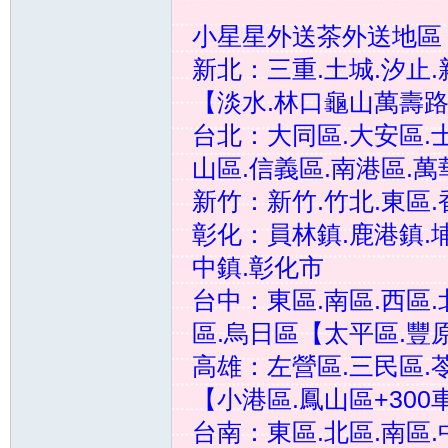
小星星外送茶外送地區
新北：三重.土城.汐止.
【淡水.林口龜山萬壽路
台北：大同區.大安區.士
茶
山區.信義區.南港區.萬
新竹：新竹.竹北.東區.
彰化：員林鎮.鹿港鎮.埔
中鎮.彰化市
台中：東區.南區.西區.
區.烏日區【太平區.豐原
訊
高雄：左營區.三民區.苓
【小港區.鳳山區+300
台南：東區.北區.南區.