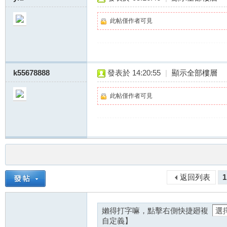
此帖僅作者可見
k55678888
發表於 14:20:55
|
顯示全部樓層
此帖僅作者可見
返回列表
1
嬾得打字嘛，點擊右側快捷廻複
自定義】