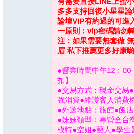
有需要直接LINE上蜜
多多支持回復小星星論
論壇VIP有約過的可進
一原則：vip密碼請勿
注：如果需要無套做 
眉 私下推薦更多好康
壇
●營業時間中午12：0
扣】
●交易方式：現金交易●
強消費●維護客人消費
●外送地點：旅館●飯店
｜
●妹妹類型：專營全台灣
模特●空姐●藝人●學生