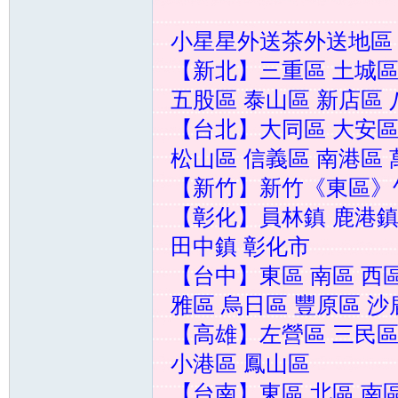
小星星外送茶外送地區
【新北】三重區 土城區
五股區 泰山區 新店區
奶
【台北】大同區 大安區
松山區 信義區 南港區
【新竹】新竹《東區》
【彰化】員林鎮 鹿港鎮
田中鎮 彰化市
【台中】東區 南區 西區
糖
雅區 烏日區 豐原區 沙
【高雄】左營區 三民區
小港區 鳳山區
【台南】東區 北區 南區