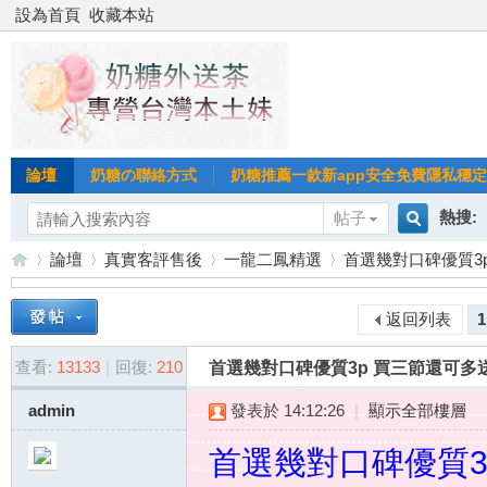
設為首頁
收藏本站
論壇
奶糖の聯絡方式
奶糖推薦一款新app安全免費隱私穩定Gl
熱搜:
帖子
搜
論壇
真實客評售後
一龍二鳳精選
首選幾對口碑優質3p 
台北
台灣
返回列表
1
索
台
»
›
›
›
台中
查看:
13133
|
回復:
210
首選幾對口碑優質3p 買三節還可多送
admin
發表於 14:12:26
|
顯示全部樓層
首選幾對口碑優質3