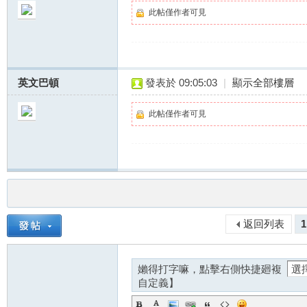
此帖僅作者可見
推
英文巴頓
發表於 09:05:03
|
顯示全部樓層
此帖僅作者可見
薦
返回列表
1
嬾得打字嘛，點擊右側快捷廻複
自定義】