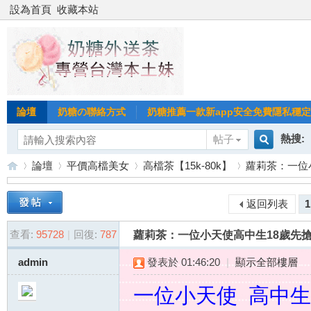
設為首頁
收藏本站
論壇
奶糖の聯絡方式
奶糖推薦一款新app安全免費隱私穩定Gl
熱搜:
帖子
搜
論壇
平價高檔美女
高檔茶【15k-80k】
蘿莉茶：一位小
台北
台灣
返回列表
1
索
台
»
›
›
›
台中
查看:
95728
|
回復:
787
蘿莉茶：一位小天使高中生18歲先搶
admin
發表於 01:46:20
|
顯示全部樓層
一位小天使 高中生