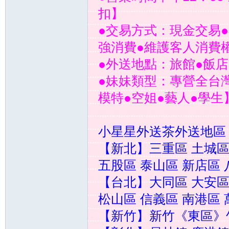
扣】
送
●交易方式：現金交易●
強消費●維護客人消費
●外送地點：旅館●飯店
●妹妹類型：專營全台灣
模特●空姐●藝人●學生
茶
小星星外送茶外送地區
【新北】三重區 土城區
五股區 泰山區 新店區
【台北】大同區 大安區
松山區 信義區 南港區
【新竹】新竹《東區》
論