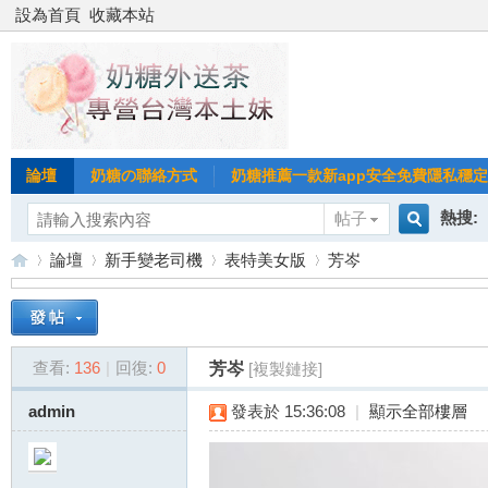
設為首頁
收藏本站
論壇
奶糖の聯絡方式
奶糖推薦一款新app安全免費隱私穩定Gl
熱搜:
帖子
搜
論壇
新手變老司機
表特美女版
芳岑
台北
台灣
索
台
»
›
›
›
台中
查看:
136
|
回復:
0
芳岑
[複製鏈接]
admin
發表於 15:36:08
|
顯示全部樓層