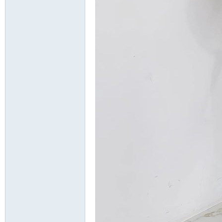
送
茶
論