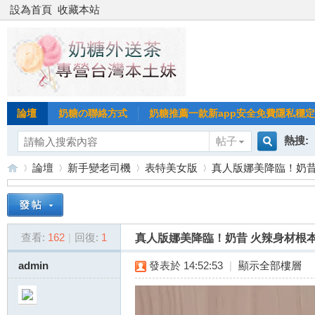
設為首頁
收藏本站
論壇
奶糖の聯絡方式
奶糖推薦一款新app安全免費隱私穩定Gl
熱搜:
帖子
搜
論壇
新手變老司機
表特美女版
真人版娜美降臨！奶昔 
台北
台灣
索
台
»
›
›
›
台中
查看:
162
|
回復:
1
真人版娜美降臨！奶昔 火辣身材根
admin
發表於 14:52:53
|
顯示全部樓層