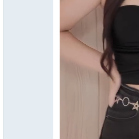
送
茶
論