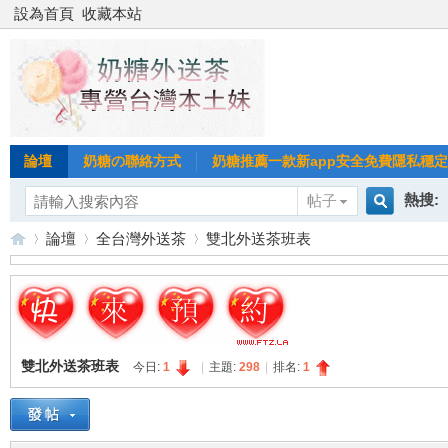
設為首頁
收藏本站
論壇
奶糖の聯絡方式
奶糖推薦一款新app安全免費隱私穩定Gl
熱搜:
帖子
搜
論壇
全台灣外送茶
雙北外送茶班表
台北
台灣
索
台
»
›
›
台中
雙北外送茶班表
今日:
1
|
主題:
298
|
排名:
1