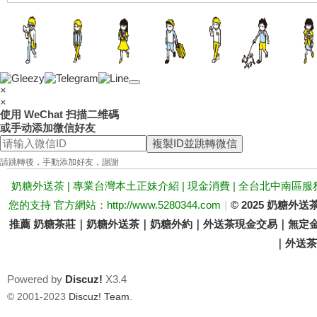
送
×
×
使用 WeChat 扫描二维碼
或手动添加微信好友
複製ID並跳轉微信
茶
請跳轉後，手動添加好友，謝謝
奶糖外送茶 | 專業台灣本土正妹介紹 | 現金消費 | 全台北中南區服
您的支持 官方網站：http://www.5280344.com
|
© 2025 奶糖
推薦 奶糖茶莊｜奶糖外送茶｜奶糖外約｜外送茶現金交易｜無定金
｜外送茶價
Powered by
Discuz!
X3.4
© 2001-2023
Discuz! Team
.
論