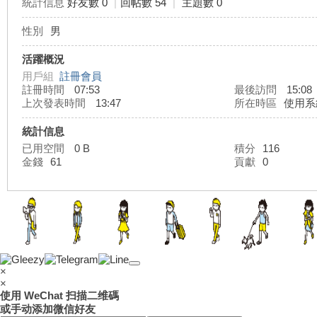
統計信息
好友數 0
|
回帖數 54
|
主題數 0
性別
男
灣
活躍概況
用戶組
註冊會員
註冊時間
07:53
最後訪問
15:08
上次發表時間
13:47
所在時區
使用系
統計信息
已用空間
0 B
積分
116
金錢
61
貢獻
0
外
×
×
使用 WeChat 扫描二维碼
或手动添加微信好友