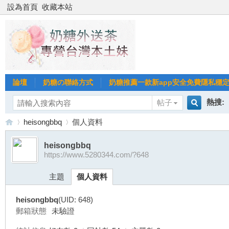
設為首頁
收藏本站
論壇
奶糖の聯絡方式
奶糖推薦一款新app安全免費隱私穩定Gl
熱搜:
帖子
搜
heisongbbq
個人資料
台北
台灣
heisongbbq
https://www.5280344.com/?648
索
台
›
›
台中
主題
個人資料
heisongbbq
(UID: 648)
郵箱狀態
未驗證