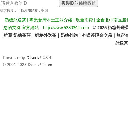
複製ID並跳轉微信
送
請跳轉後，手動添加好友，謝謝
奶糖外送茶 | 專業台灣本土正妹介紹 | 現金消費 | 全台北中南區服
您的支持 官方網站：http://www.5280344.com
|
© 2025 奶糖
推薦 奶糖茶莊｜奶糖外送茶｜奶糖外約｜外送茶現金交易｜無定金
｜外送茶價
Powered by
Discuz!
X3.4
茶
© 2001-2023
Discuz! Team
.
論