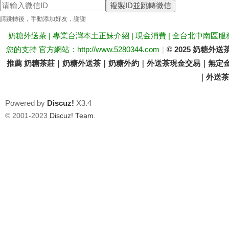
複製ID並跳轉微信
送
請跳轉後，手動添加好友，謝謝
奶糖外送茶 | 專業台灣本土正妹介紹 | 現金消費 | 全台北中南區服
您的支持 官方網站：http://www.5280344.com
|
© 2025 奶糖
推薦 奶糖茶莊｜奶糖外送茶｜奶糖外約｜外送茶現金交易｜無定金
｜外送茶價
Powered by
Discuz!
X3.4
茶
© 2001-2023
Discuz! Team
.
論