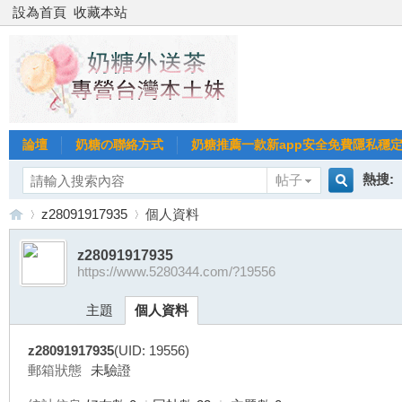
設為首頁
收藏本站
論壇
奶糖の聯絡方式
奶糖推薦一款新app安全免費隱私穩定Gl
熱搜:
帖子
搜
z28091917935
個人資料
台北
台灣
z28091917935
https://www.5280344.com/?19556
索
台
›
›
台中
主題
個人資料
z28091917935
(UID: 19556)
郵箱狀態
未驗證