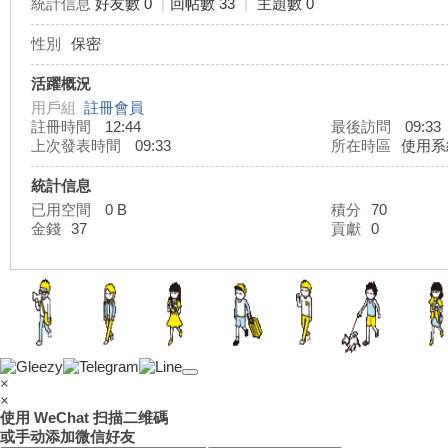
統計信息
好友數 0
|
回帖數 33
|
主題數 0
性別
保密
灣
活躍概況
用戶組
註冊會員
註冊時間
12:44
最後訪問
09:33
上次發表時間
09:33
所在時區
使用系
統計信息
已用空間
0 B
積分
70
金錢
37
貢獻
0
外
×
×
使用 WeChat 扫描二维碼
或手动添加微信好友